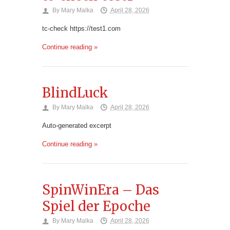
By
Mary Malka
April 28, 2026
tc-check https://test1.com
Continue reading »
BlindLuck
By
Mary Malka
April 28, 2026
Auto-generated excerpt
Continue reading »
SpinWinEra – Das
Spiel der Epoche
By
Mary Malka
April 28, 2026