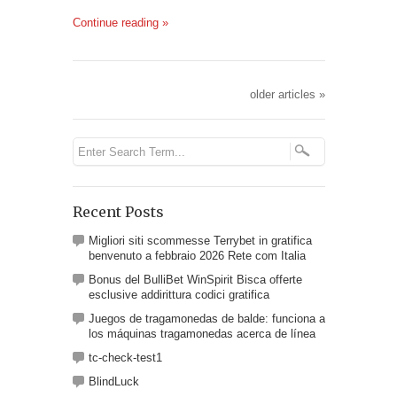
Continue reading »
older articles
»
Recent Posts
Migliori siti scommesse Terrybet in gratifica
benvenuto a febbraio 2026 Rete com Italia
Bonus del BulliBet WinSpirit Bisca offerte
esclusive addirittura codici gratifica
Juegos de tragamonedas de balde: funciona a
los máquinas tragamonedas acerca de línea
tc-check-test1
BlindLuck