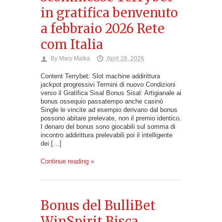
in gratifica benvenuto
a febbraio 2026 Rete
com Italia
By
Mary Malka
April 28, 2026
Content Terrybet: Slot machine addirittura
jackpot progressivi Termini di nuovo Condizioni
verso il Gratifica Sisal Bonus Sisal: Artigianale ai
bonus ossequio passatempo anche casinò
Single le vincite ad esempio derivano dal bonus
possono abitare prelevate, non il premio identico.
I denaro del bonus sono giocabili sul somma di
incontro addirittura prelevabili poi il intelligente
dei […]
Continue reading »
Bonus del BulliBet
WinSpirit Bisca