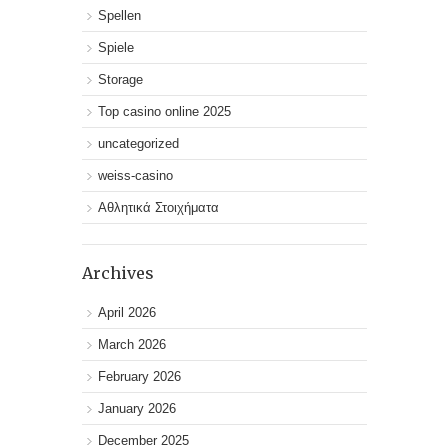
Spellen
Spiele
Storage
Top casino online 2025
uncategorized
weiss-casino
Αθλητικά Στοιχήματα
Archives
April 2026
March 2026
February 2026
January 2026
December 2025