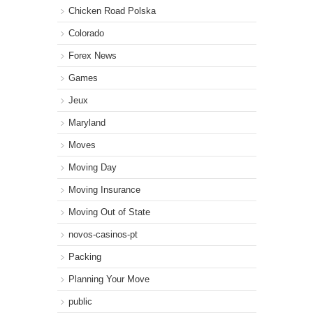
Chicken Road Polska
Colorado
Forex News
Games
Jeux
Maryland
Moves
Moving Day
Moving Insurance
Moving Out of State
novos-casinos-pt
Packing
Planning Your Move
public