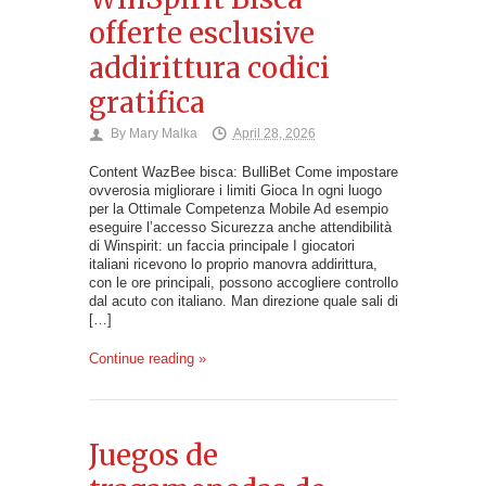
offerte esclusive
addirittura codici
gratifica
By
Mary Malka
April 28, 2026
Content WazBee bisca: BulliBet Come impostare
ovverosia migliorare i limiti Gioca In ogni luogo
per la Ottimale Competenza Mobile Ad esempio
eseguire l’accesso Sicurezza anche attendibilità
di Winspirit: un faccia principale I giocatori
italiani ricevono lo proprio manovra addirittura,
con le ore principali, possono accogliere controllo
dal acuto con italiano. Man direzione quale sali di
[…]
Continue reading »
Juegos de