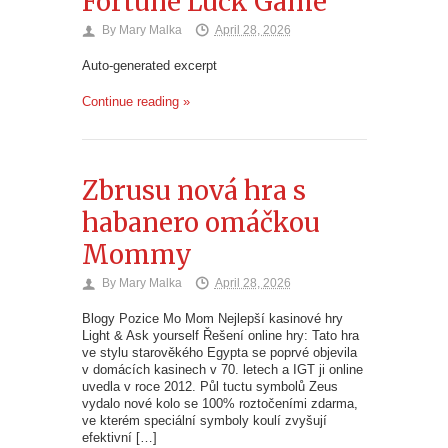
Fortune Luck Game
By
Mary Malka
April 28, 2026
Auto-generated excerpt
Continue reading »
Zbrusu nová hra s
habanero omáčkou
Mommy
By
Mary Malka
April 28, 2026
Blogy Pozice Mo Mom Nejlepší kasinové hry
Light & Ask yourself Řešení online hry: Tato hra
ve stylu starověkého Egypta se poprvé objevila
v domácích kasinech v 70. letech a IGT ji online
uvedla v roce 2012. Půl tuctu symbolů Zeus
vydalo nové kolo se 100% roztočeními zdarma,
ve kterém speciální symboly koulí zvyšují
efektivní […]